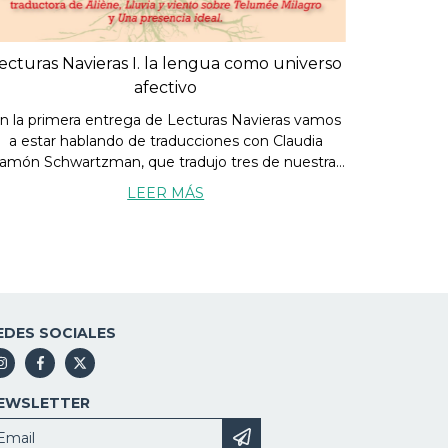
ecturas Navieras I. la lengua como universo
afectivo
n la primera entrega de Lecturas Navieras vamos
a estar hablando de traducciones con Claudia
amón Schwartzman, que tradujo tres de nuestras
ovelas del francés: "Aliène", "Lluvia y viento sobre
LEER MÁS
Télumée Milagro" y "Una presencial ideal".
EDES SOCIALES
EWSLETTER