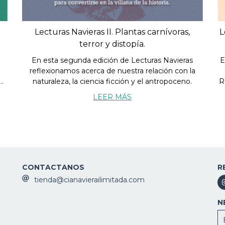
Lecturas Navieras II. Plantas carnívoras,
L
terror y distopía.
En esta segunda edición de Lecturas Navieras
E
reflexionamos acerca de nuestra relación con la
naturaleza, la ciencia ficción y el antropoceno.
R
n
LEER MÁS
CONTACTANOS
R
tienda@cianavierailimitada.com
N