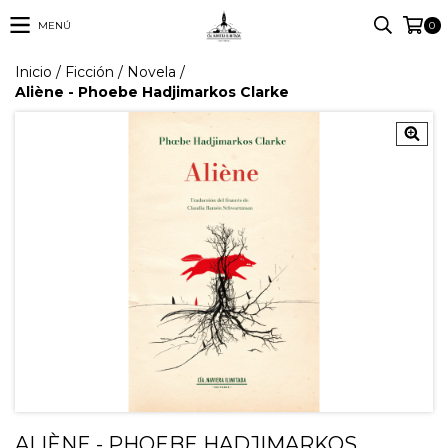
MENÚ
0
Inicio
/
Ficción
/
Novela
/
Aliène - Phoebe Hadjimarkos Clarke
ALIÈNE - PHOEBE HADJIMARKOS