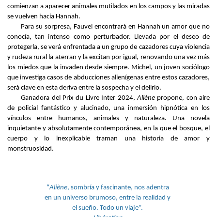
comienzan a aparecer animales mutilados en los campos y las miradas 
se vuelven hacia Hannah.
Para su sorpresa, Fauvel encontrará en Hannah un amor que no 
conocía, tan intenso como perturbador. Llevada por el deseo de 
protegerla, se verá enfrentada a un grupo de cazadores cuya violencia 
y rudeza rural la aterran y la excitan por igual, renovando una vez más 
los miedos que la invaden desde siempre. Michel, un joven sociólogo 
que investiga casos de abducciones alienígenas entre estos cazadores, 
será clave en esta deriva entre la sospecha y el delirio.
Ganadora del Prix du Livre Inter 2024, 
Aliène 
propone, con aire 
de policial fantástico y alucinado, una inmersión hipnótica en los 
vínculos entre humanos, animales y naturaleza. Una novela 
inquietante y absolutamente contemporánea, en la que el bosque, el 
cuerpo y lo inexplicable traman una historia de amor y 
monstruosidad.
“
Aliène
, sombría y fascinante, nos adentra 
en un universo brumoso, entre la realidad y 
el sueño. Todo un viaje”. 